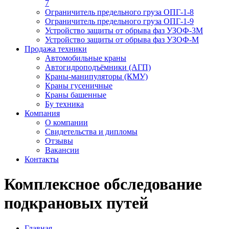
7
Ограничитель предельного груза ОПГ-1-8
Ограничитель предельного груза ОПГ-1-9
Устройство защиты от обрыва фаз УЗОФ-3М
Устройство защиты от обрыва фаз УЗОФ-М
Продажа техники
Автомобильные краны
Автогидроподъёмники (АГП)
Краны-манипуляторы (КМУ)
Краны гусеничные
Краны башенные
Бу техника
Компания
О компании
Свидетельства и дипломы
Отзывы
Вакансии
Контакты
Комплексное обследование
подкрановых путей
Главная