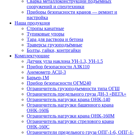
Сварка металлоконструкций подъёмных
сооружений и спецтехники
Приборы безопасности кранов — ремонт и
настройка
Наша продукция
Стропы канатные
Тупиковые упоры
Тара для раствора и бетона
Траверсы грузоподъёмные
Болты, гайки, контргайки
Комплектующие
Датчик угла наклона УН-1.3, УН-1.5
Прибор безопасности АЗК110
Анемометр АСЦ-3
Барьер-1М
Прибор безопасности ОГМ240
Ограничитель грузоподъемности типа ОГШ
Ограничитель предельного груза ДН-3 «ВЕГА»
Ограничитель нагрузки крана ОНК-140
Ограничитель нагрузки башенного крана
ОНК-160Б
Ограничитель нагрузки крана ОНК-160М
Ограничитель нагрузки стрелового крана
ОНК-160С
Ограничители предельного груза ОПГ-1-6, ОПГ-1-