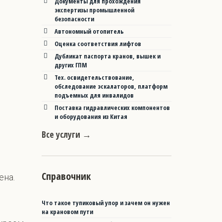
Документы для прохождения
экспертизы промышленной
безопасности
Автономный отопитель
Оценка соответствия лифтов
Дубликат паспорта кранов, вышек и
других ГПМ
Тех. освидетельствование,
обследование эскалаторов, платформ
подъемных для инвалидов
Поставка гидравлических компонентов
и оборудования из Китая
Все услуги →
Справочник
ена.
Что такое тупиковый упор и зачем он нужен
на крановом пути