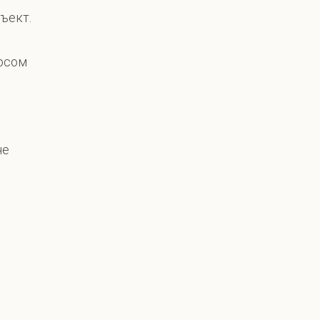
ъект.
рсом
не