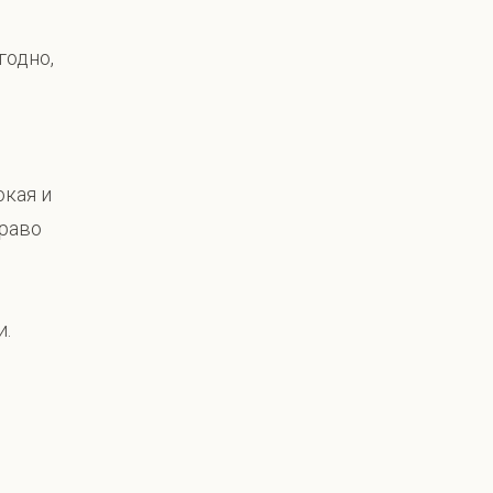
годно,
окая и
право
и.