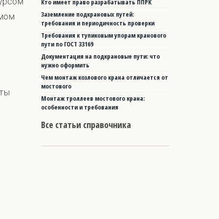
сурсом
Кто имеет право разрабатывать ППРК
Заземление подкрановых путей:
имом
требования и периодичность проверки
Требования к тупиковым упорам кранового
пути по ГОСТ 33169
Документация на подкрановые пути: что
нужно оформить
Чем монтаж козлового крана отличается от
мостового
оты
Монтаж троллеев мостового крана:
особенности и требования
Все статьи справочника