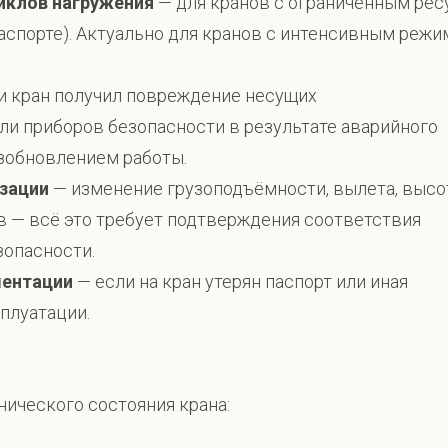
иклов нагружения
— для кранов с ограниченным ре
 паспорте). Актуально для кранов с интенсивным реж
и кран получил повреждение несущих
ли приборов безопасности в результате аварийного
озобновлением работы.
зации
— изменение грузоподъёмности, вылета, выс
в — всё это требует подтверждения соответствия
зопасности.
ментации
— если на кран утерян паспорт или иная
плуатации.
нического состояния крана: