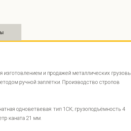
ры
 изготовлением и продажей металлических грузов
методом ручной заплётки. Производство стропов
натная одноветвевая: тип 1СК; грузоподъёмность 4
етр каната 21 мм.