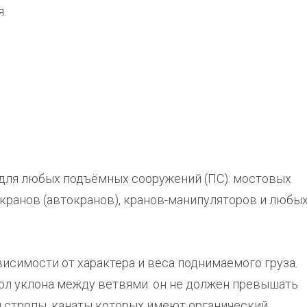
я.
для любых подъёмных сооружений (ПС): мостовых
 кранов (автокранов), кранов-манипуляторов и любы
исимости от характера и веса поднимаемого груза.
ол уклона между ветвями: он не должен превышать
и стропы, канаты которых имеют органический