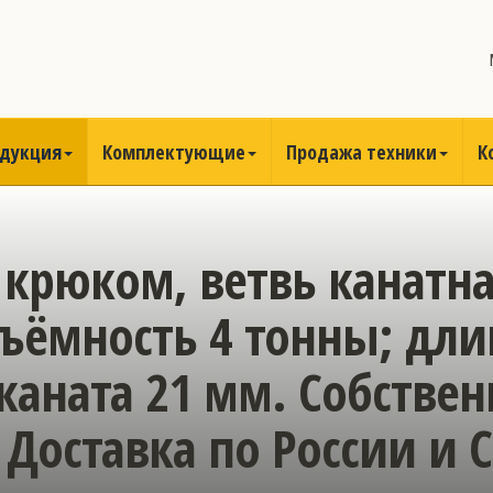
одукция
Комплектующие
Продажа техники
К
 крюком, ветвь канатн
дъёмность 4 тонны; дли
каната 21 мм. Собстве
 Доставка по России и С