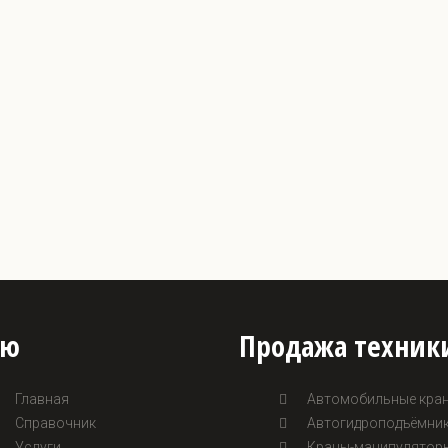
ню
Продажа техник
Главная
Автомобильные кра
Справочник
Автогидроподъёмник
Услуги
Краны-манипулятор