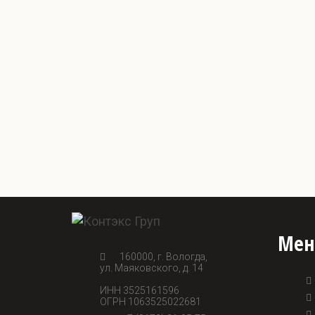
Ме
160000, г. Вологда,
ул. Маяковского, д. 14
ИНН 3525161596
ОГРН 1063525022681