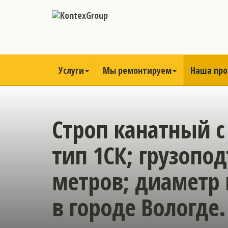
Услуги
Мы ремонтируем
Наша пр
Строп канатный с
тип 1СК; грузопо
метров; диаметр 
в городе Вологде.