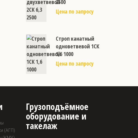
2500
Цена по запросу
Строп канатный
одноветвевой 1СК
1,6 1000
Цена по запросу
и
Грузоподъёмное
оборудование и
такелаж
ны
и (АГП)
ы (КМУ)