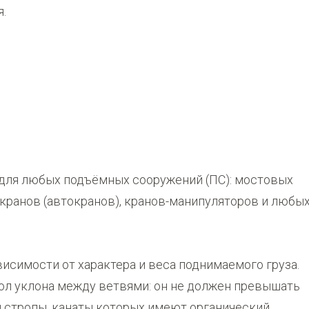
я.
для любых подъёмных сооружений (ПС): мостовых
 кранов (автокранов), кранов-манипуляторов и любы
исимости от характера и веса поднимаемого груза.
ол уклона между ветвями: он не должен превышать
и стропы, канаты которых имеют органический