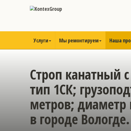
Услуги
Мы ремонтируем
Наша пр
Строп канатный с
тип 1СК; грузопод
метров; диаметр 
в городе Вологде.