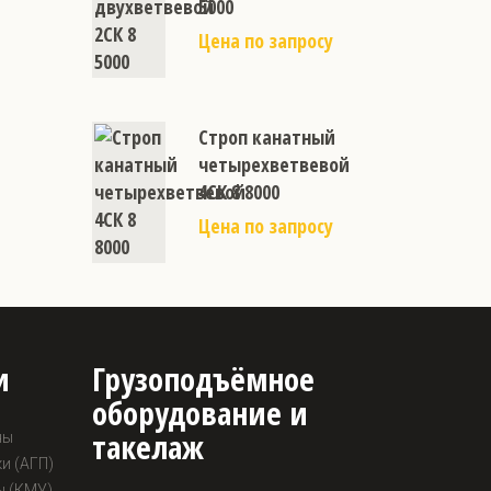
5000
Цена по запросу
Строп канатный
четырехветвевой
4СК 8 8000
Цена по запросу
и
Грузоподъёмное
оборудование и
такелаж
ны
и (АГП)
ы (КМУ)