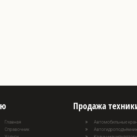
ню
Продажа техник
Главная
Автомобильные кра
Справочник
Автогидроподъёмник
Услуги
Краны-манипулятор