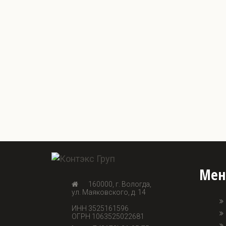
Ме
160000, г. Вологда,
ул. Маяковского, д. 14
ИНН 3525161596
ОГРН 1063525022681