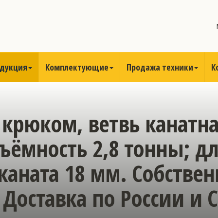
одукция
Комплектующие
Продажа техники
К
 крюком, ветвь канатн
ъёмность 2,8 тонны; дл
каната 18 мм. Собстве
 Доставка по России и С