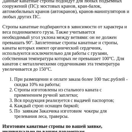
Данные канатные стропы подойдут для любых подъёмных
сооружений (ПС): мостовых кранов, кран-балок,
автомобильных кранов (автокранов), кранов-манипуляторов и
любых других ПС.
Стропы канатные подбираются в зависимости от характера и
веса поднимаемого груза. Также учитывается
необходимый угол уклона между ветвями: он не должен
превышать 90°. Заплетенные стропы канатные и стропы,
канаты которых имеют органический сердечник,
используются исключительно для работы с грузами,
собственная температура которых не превышает 100°С. Для
канатов с металлическими сердечниками эта температура
увеличивается до 150°С.
При размещении и оплате заказа более 100 тыс.рублей -
скидка 10% на работы;
Стропы изготовлены из стального каната с
применением ручной заплетки;
Вся продукция реализуется с выдачей паспортов;
Каждый строп оснащен биркой;
По заявкам Заказчика изготовим чокеры для
трелевания леса, траверсы.
Изготовим канатные стропы по вашей заявке,
индивидуально по вашим параметрам.