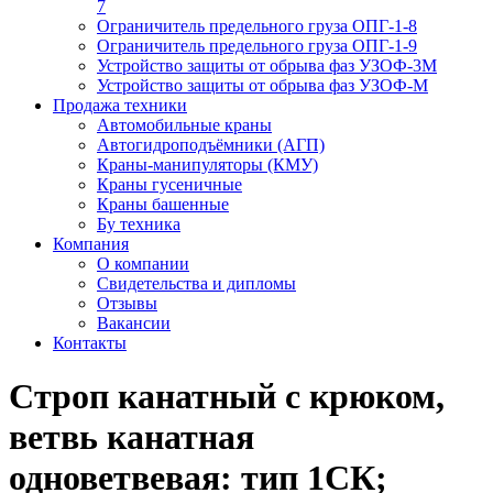
7
Ограничитель предельного груза ОПГ-1-8
Ограничитель предельного груза ОПГ-1-9
Устройство защиты от обрыва фаз УЗОФ-3М
Устройство защиты от обрыва фаз УЗОФ-М
Продажа техники
Автомобильные краны
Автогидроподъёмники (АГП)
Краны-манипуляторы (КМУ)
Краны гусеничные
Краны башенные
Бу техника
Компания
О компании
Свидетельства и дипломы
Отзывы
Вакансии
Контакты
Строп канатный с крюком,
ветвь канатная
одноветвевая: тип 1СК;