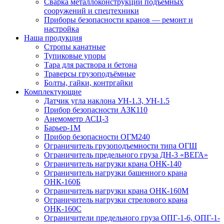
Сварка металлоконструкций подъёмных
сооружений и спецтехники
Приборы безопасности кранов — ремонт и
настройка
Наша продукция
Стропы канатные
Тупиковые упоры
Тара для раствора и бетона
Траверсы грузоподъёмные
Болты, гайки, контргайки
Комплектующие
Датчик угла наклона УН-1.3, УН-1.5
Прибор безопасности АЗК110
Анемометр АСЦ-3
Барьер-1М
Прибор безопасности ОГМ240
Ограничитель грузоподъемности типа ОГШ
Ограничитель предельного груза ДН-3 «ВЕГА»
Ограничитель нагрузки крана ОНК-140
Ограничитель нагрузки башенного крана
ОНК-160Б
Ограничитель нагрузки крана ОНК-160М
Ограничитель нагрузки стрелового крана
ОНК-160С
Ограничители предельного груза ОПГ-1-6, ОПГ-1-