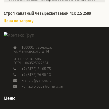
Строп канатный четырехветвевой 4СК 2,5 2500
Цена по запросу
160000, г. Вологда,
ул. Маяковского, д. 14
ИНН 3525161596
ОГРН 1063525022681
+7 (8172) 21-05-75
+7 (8172) 76-95-13
kranpto@yandex.ru
kontexvologda@gmail.com
Меню