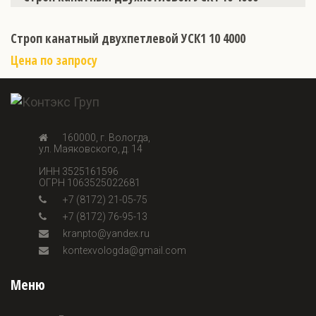
Строп канатный двухпетлевой УСК1 10 4000
Цена по запросу
160000, г. Вологда,
ул. Маяковского, д. 14
ИНН 3525161596
ОГРН 1063525022681
+7 (8172) 21-05-75
+7 (8172) 76-95-13
kranpto@yandex.ru
kontexvologda@gmail.com
Меню