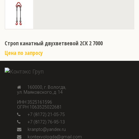
Строп канатный двухветвевой 2СК 2 7000
Цена по запросу
160000, г. Вологда,
ул. Маяковского, д. 14
ИНН 3525161596
ОГРН 1063525022681
+7 (8172) 21-05-75
+7 (8172) 76-95-13
kranpto@yandex.ru
kontexvologda@gmail.com