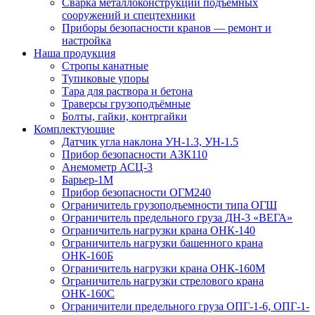
Сварка металлоконструкций подъёмных
сооружений и спецтехники
Приборы безопасности кранов — ремонт и
настройка
Наша продукция
Стропы канатные
Тупиковые упоры
Тара для раствора и бетона
Траверсы грузоподъёмные
Болты, гайки, контргайки
Комплектующие
Датчик угла наклона УН-1.3, УН-1.5
Прибор безопасности АЗК110
Анемометр АСЦ-3
Барьер-1М
Прибор безопасности ОГМ240
Ограничитель грузоподъемности типа ОГШ
Ограничитель предельного груза ДН-3 «ВЕГА»
Ограничитель нагрузки крана ОНК-140
Ограничитель нагрузки башенного крана
ОНК-160Б
Ограничитель нагрузки крана ОНК-160М
Ограничитель нагрузки стрелового крана
ОНК-160С
Ограничители предельного груза ОПГ-1-6, ОПГ-1-