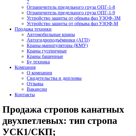
7
Ограничитель предельного груза ОПГ-1-8
Ограничитель предельного груза ОПГ-1-9
Устройство защиты от обрыва фаз УЗОФ-3М
Устройство защиты от обрыва фаз УЗОФ-М
Продажа техники
Автомобильные краны
Автогидроподъёмники (АГП)
Краны-манипуляторы (КМУ)
Краны гусеничные
Краны башенные
Бу техника
Компания
О компании
Свидетельства и дипломы
Отзывы
Вакансии
Контакты
Продажа стропов канатных
двухпетлевых: тип стропа
УСК1/СКП;