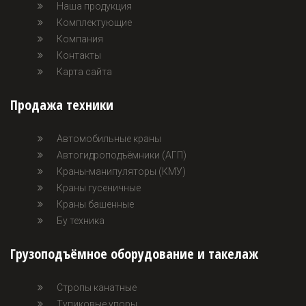
Наша продукция
Комплектующие
Компания
Контакты
Карта сайта
Продажа техники
Автомобильные краны
Автогидроподъёмники (АГП)
Краны-манипуляторы (КМУ)
Краны гусеничные
Краны башенные
Бу техника
Грузоподъёмное оборудование и такелаж
Стропы канатные
Тупиковые упоры