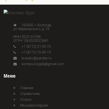
160000, г. Вологда,
ул. Маяковского, д. 14
ИНН 3525161596
ОГРН 1063525022681
+7 (8172) 21-05-75
+7 (8172) 76-95-13
kranpto@yandex.ru
kontexvologda@gmail.com
Меню
Главная
Справочник
Услуги
Мы ремонтируем