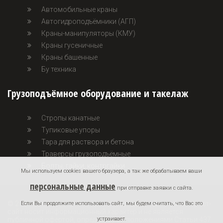
Автомобильные краны
Автогидроподъёмники (АГП)
Краны-манипуляторы (КМУ)
Краны гусеничные
Краны башенные
Бу техника
Грузоподъёмное оборудование и такелаж
Стропы канатные
Тупиковые упоры
Тара для раствора и бетона
Траверсы грузоподъёмные
Болты, гайки, контргайки
Мы используем cookies вашего браузера, а так же обрабатываем ваши
персональные данные
при отправке заявки с сайта.
© 2026 KontexGroup. Все права защищены. | Данный интернет-
Если Вы продолжите использовать сайт, мы будем считать, что Вас это
сайт носит информационный характер и не является
устраивает.
публичной офертой, определяемой положениями Статьи 437