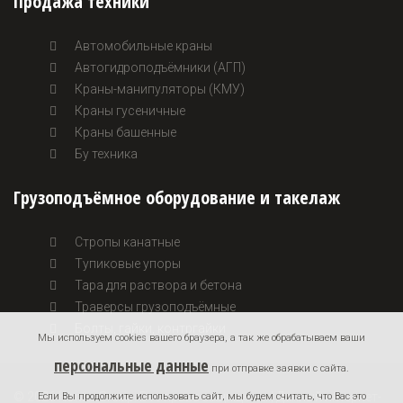
Продажа техники
Автомобильные краны
Автогидроподъёмники (АГП)
Краны-манипуляторы (КМУ)
Краны гусеничные
Краны башенные
Бу техника
Грузоподъёмное оборудование и такелаж
Стропы канатные
Тупиковые упоры
Тара для раствора и бетона
Траверсы грузоподъёмные
Болты, гайки, контргайки
Мы используем cookies вашего браузера, а так же обрабатываем ваши
персональные данные
при отправке заявки с сайта.
© 2026 KontexGroup. Все права защищены. | Данный интернет-
Если Вы продолжите использовать сайт, мы будем считать, что Вас это