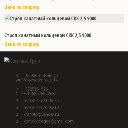
Цена по запросу
Строп канатный кольцевой СКК 2,5 9000
Цена по запросу
160000, г. Вологда,
ул. Маяковского, д. 14
ИНН 3525161596
ОГРН 1063525022681
+7 (8172) 21-05-75
+7 (8172) 76-95-13
kranpto@yandex.ru
kontexvologda@gmail.com