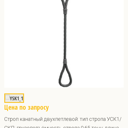
Цена по запросу
Строп канатный двухпетлевой: тип стропа УСК1/
СКП; грузоподъёмность стропа 0,65 тонн; длина