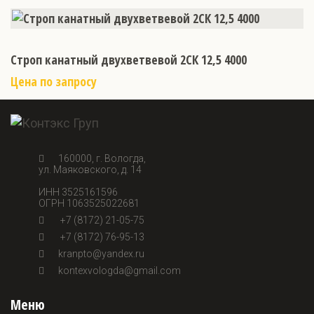
Строп канатный двухветвевой 2СК 12,5 4000
Цена по запросу
160000, г. Вологда,
ул. Маяковского, д. 14
ИНН 3525161596
ОГРН 1063525022681
+7 (8172) 21-05-75
+7 (8172) 76-95-13
kranpto@yandex.ru
kontexvologda@gmail.com
Меню