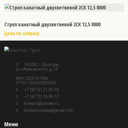
Строп канатный двухветвевой 2СК 12,5 8000
Цена по запросу
160000, г. Вологда,
ул. Маяковского, д. 14
ИНН 3525161596
ОГРН 1063525022681
+7 (8172) 21-05-75
+7 (8172) 76-95-13
kranpto@yandex.ru
kontexvologda@gmail.com
Меню