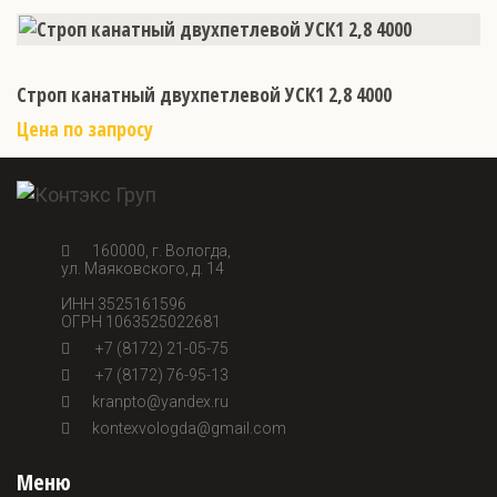
Строп канатный двухпетлевой УСК1 2,8 4000
Цена по запросу
160000, г. Вологда,
ул. Маяковского, д. 14
ИНН 3525161596
ОГРН 1063525022681
+7 (8172) 21-05-75
+7 (8172) 76-95-13
kranpto@yandex.ru
kontexvologda@gmail.com
Меню