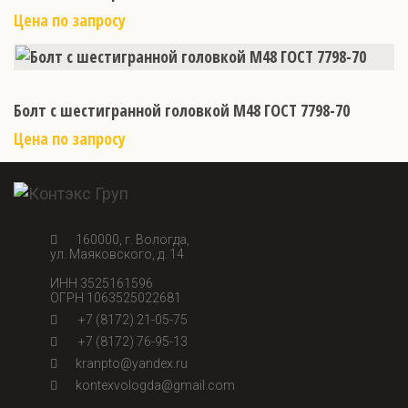
Цена по запросу
Болт с шестигранной головкой М48 ГОСТ 7798-70
Цена по запросу
160000, г. Вологда,
ул. Маяковского, д. 14
ИНН 3525161596
ОГРН 1063525022681
+7 (8172) 21-05-75
+7 (8172) 76-95-13
kranpto@yandex.ru
kontexvologda@gmail.com