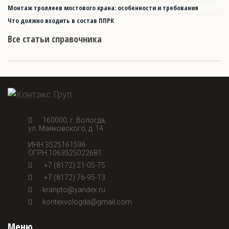
Монтаж троллеев мостового крана: особенности и требования
Что должно входить в состав ППРК
Все статьи справочника
160000, г. Вологда,
ул. Маяковского, д. 14
ИНН 3525161596
ОГРН 1063525022681
+7 (8172) 21-05-75
+7 (8172) 76-95-13
kranpto@yandex.ru
kontexvologda@gmail.com
Меню