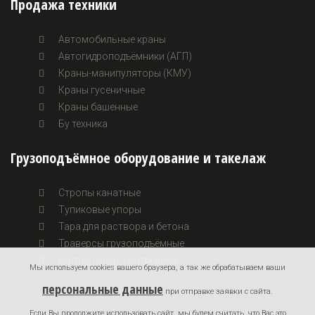
Продажа техники
Автомобильные краны
Автогидроподъёмники (АГП)
Краны-манипуляторы (КМУ)
Краны гусеничные
Краны башенные
Бу техника
Грузоподъёмное оборудование и такелаж
Стропы канатные
Тупиковые упоры
Тара для раствора и бетона
Траверсы грузоподъёмные
Болты, гайки, контргайки
Мы используем cookies вашего браузера, а так же обрабатываем ваши
персональные данные
при отправке заявки с сайта.
© 2026 KontexGroup. Все права защищены. | Данный интернет-
Если Вы продолжите использовать сайт, мы будем считать, что Вас это