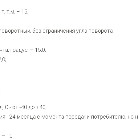
 т.м. – 15;
поворотный, без ограничения угла поворота;
а, градус. – 15,0;
,0;
;
 С - от -40 до +40;
я - 24 месяца с момента передачи потребителю, но 
– 10.