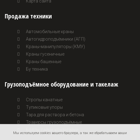
Карта сайта
Продажа техники
Автомобильные краны
Автогидроподъёмники (АГП)
Краны-манипуляторы (КМУ)
Краны гусеничные
Краны башенные
Бу техника
Грузоподъёмное оборудование и такелаж
Стропы канатные
Тупиковые упоры
Тара для раствора и бетона
Траверсы грузоподъёмные
Болты, гайки, контргайки
Мы используем cookies вашего браузера, а так же обрабатываем ваши