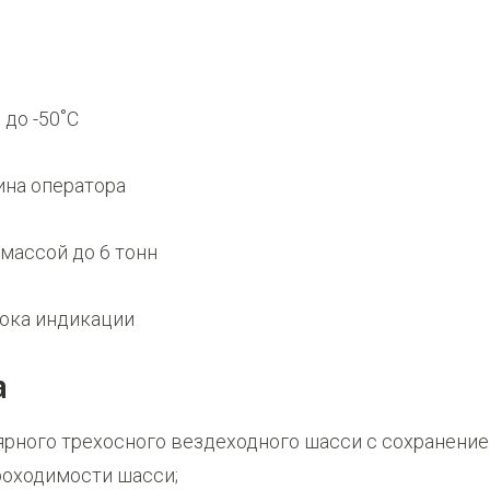
до -50˚С
ина оператора
массой до 6 тонн
лока индикации
а
рного трехосного вездеходного шасси с сохранени
роходимости шасси;