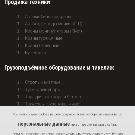
Продажа техники
Автомобильные краны
Автогидроподъёмники (АГП)
Краны-манипуляторы (КМУ)
Краны гусеничные
Краны башенные
Бу техника
Грузоподъёмное оборудование и такелаж
Стропы канатные
Тупиковые упоры
Тара для раствора и бетона
Траверсы грузоподъёмные
Болты, гайки, контргайки
Мы используем cookies вашего браузера, а так же обрабатываем ваши
персональные данные
при отправке заявки с сайта.
© 2026 KontexGroup. Все права защищены. | Данный интернет-
Если Вы продолжите использовать сайт, мы будем считать, что Вас это